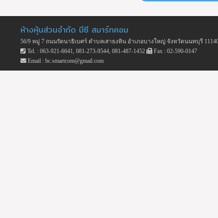
ห้างหุ้นส่วนจำกัด บีซี สมาร์ทคอม
56/9 หมู่ 7 ถนนรัตนาธิเบศร์ ตำบลเสาธงหิน อำเภอบางใหญ่ จังหวัดนนทบุรี 1114
Tel. : 063-921-6641, 081-273-9544, 081-487-1452
Fax : 02-590-0147
Email : bc.smartcom@gmail.com