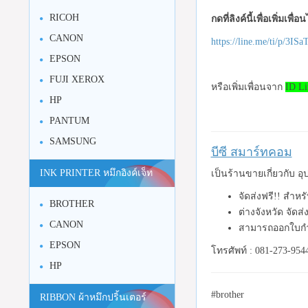
RICOH
กดที่ลิงค์นี้เพื่อเพิ่มเพื่
CANON
https://line.me/ti/p/3I
EPSON
FUJI XEROX
หรือเพิ่มเพื่อนจาก
ID Li
HP
PANTUM
SAMSUNG
บีซี สมาร์ทคอม
INK PRINTER หมึกอิงค์เจ็ท
เป็นร้านขายเกี่ยวกับ 
จัดส่งฟรี!! สำห
BROTHER
ต่างจังหวัด จัดส
CANON
สามารถออกใบกำ
EPSON
โทรศัพท์ : 081-273-954
HP
#brother
RIBBON ผ้าหมึกปริ้นเตอร์