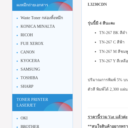
L3230CDN
ผงหมึกถ่ายเอกสาร
Waste Toner กล่องทิ้งหมึก
รุ่นนี้มี 4 สีนะคะ
KONICA MINALTA
TN-267 BK สีด
RICOH
TN-267 C สีฟ้า
FUJI XEROX
TN-267 M สีชมพ
CANON
KYOCERA
TN-267 Y สีเหลื
SAMSUNG
TOSHIBA
ปริมาณการพิมพ์ 5% บนก
SHARP
ตัวสี พิมพ์ได้ 2,300 แผ่
TONER PRINTER
LASERJET
ราคานี้รวม Vat แล้วค่ะ
OKI
**สนใจสินค้าอยากทราบ
BROTHER