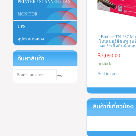
PRINTER / SCANNER / FAX
MONITOR
UPS
Brother TN-267 M 
อุปกรณ์ต่อพ่วง
โทนเนอร์สีชมพู รุ่นนี
คะ **เช็คสินค้าก่อนส
฿
3,090.00
ค้นหาสินค้า
In stock
Add to cart
สินค้าที่เกี่ยวข้อง