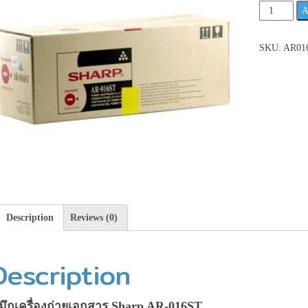
Sharp
A
AR-
016ST
SKU:
AR01
หมึก
เครื่อง
ถ่าย
เอกสาร
**เช็ค
สินค้า
ก่อน
สั่ง
ซื้อ**
quantity
Description
Reviews (0)
Description
มึกเครื่องถ่ายเอกสาร Sharp AR-016ST