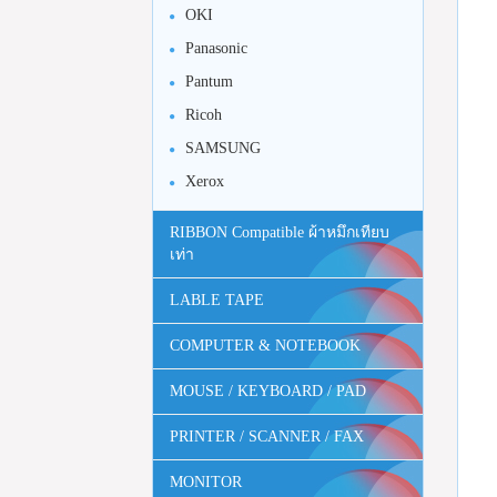
OKI
Panasonic
Pantum
Ricoh
SAMSUNG
Xerox
RIBBON Compatible ผ้าหมึกเทียบ
เท่า
LABLE TAPE
COMPUTER & NOTEBOOK
MOUSE / KEYBOARD / PAD
PRINTER / SCANNER / FAX
MONITOR