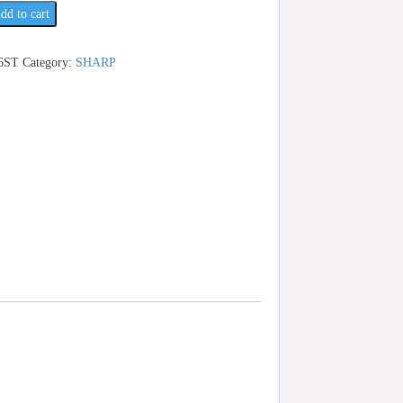
dd to cart
6ST
Category:
SHARP