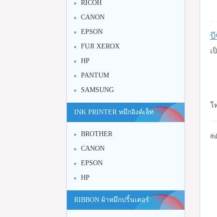
RICOH
CANON
EPSON
บ
FUJI XEROX
เป
HP
PANTUM
SAMSUNG
โท
INK PRINTER หมึกอิงค์เจ็ท
BROTHER
#s
CANON
EPSON
HP
RIBBON ผ้าหมึกปริ้นเตอร์