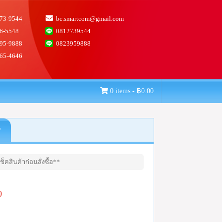
73-9544
bc.smartcom@gmail.com
6-5548
0812739544
95-9888
0823959888
65-4646
0 items -
฿
0.00
*
็คสินค้าก่อนสั่งซื้อ**
0