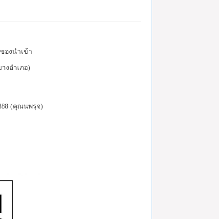
ละของนำเข้า
(บางอำเภอ)
888 (คุณนพรุจ)