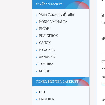
ผงหมึกถ่ายเอกสาร
Waste Toner กล่องทิ้งหมึก
สำ
KONICA MINALTA
S
RICOH
FUJI XEROX
ปร
CANON
KYOCERA
SAMSUNG
รา
TOSHIBA
**
SHARP
กด
TONER PRINTER LASERJET
ht
OKI
BROTHER
หร