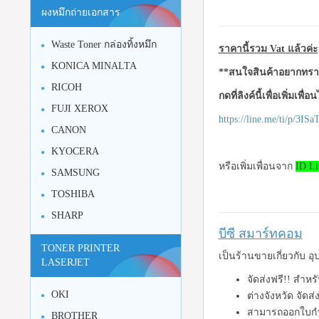
ผงหมึกถ่ายเอกสาร
Waste Toner กล่องทิ้งหมึก
ราคานี้รวม Vat แล้วค่ะ
KONICA MINALTA
**สนใจสินค้าอยากทราบ
RICOH
กดที่ลิงค์นี้เพื่อเพิ่มเพื่
FUJI XEROX
https://line.me/ti/p/3I
CANON
KYOCERA
หรือเพิ่มเพื่อนจาก
ID Li
SAMSUNG
TOSHIBA
SHARP
บีซี สมาร์ทคอม
TONER PRINTER
เป็นร้านขายเกี่ยวกับ 
LASERJET
จัดส่งฟรี!! สำหร
OKI
ต่างจังหวัด จัดส
สามารถออกใบกำ
BROTHER