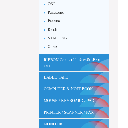
OKI
Panasonic
Pantum
Ricoh
SAMSUNG
Xerox
RIBBON Compatible ผ้าหมึกเทียบ
เท่า
LABLE TAPE
COMPUTER & NOTEBOOK
MOUSE / KEYBOARD / PAD
PRINTER / SCANNER / FAX
MONITOR