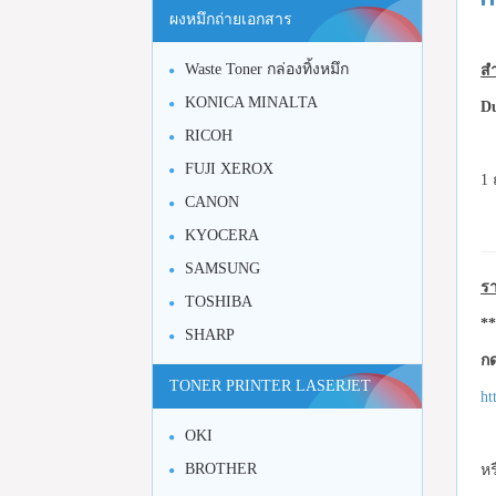
ผงหมึกถ่ายเอกสาร
Waste Toner กล่องทิ้งหมึก
สำ
KONICA MINALTA
Du
RICOH
FUJI XEROX
1 
CANON
KYOCERA
SAMSUNG
รา
TOSHIBA
**
SHARP
กด
TONER PRINTER LASERJET
ht
OKI
BROTHER
หร