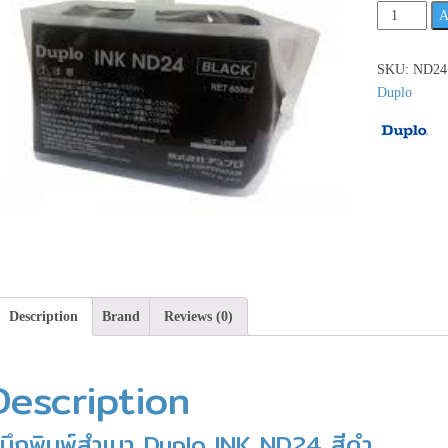
Duplo
A
INK
ND24
SKU:
ND24
หมึก
Duplo
พิมพ์
สำเนา
สีดำ
**เช็ค
สินค้า
ก่อน
สั่ง
ซื้อ**
quantity
Description
Brand
Reviews (0)
Description
มึกพิมพ์สำเนา Duplo INK ND24 สีดำ