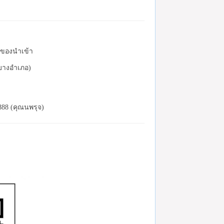
ละของนำเข้า
(บางอำเภอ)
888 (คุณนพรุจ)