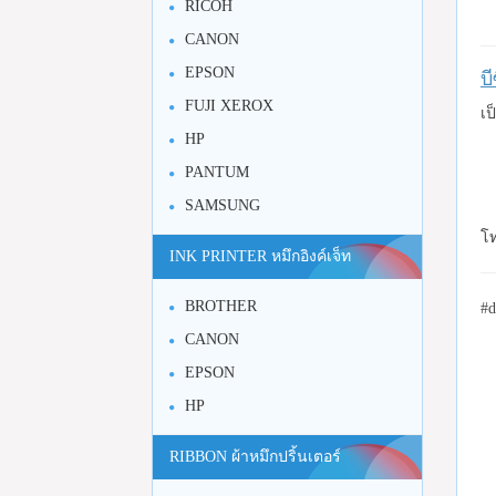
RICOH
CANON
EPSON
บ
FUJI XEROX
เป
HP
PANTUM
SAMSUNG
โท
INK PRINTER หมึกอิงค์เจ็ท
BROTHER
#d
CANON
EPSON
HP
RIBBON ผ้าหมึกปริ้นเตอร์