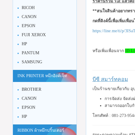
ราคานี้รวม Vat แล้วค่ะ
RICOH
**สนใจสินค้าอยากทราบ
CANON
กดที่ลิงค์นี้เพื่อเพิ่มเพื่
EPSON
https://line.me/ti/p/3I
FUJI XEROX
HP
หรือเพิ่มเพื่อนจาก
ID Li
PANTUM
SAMSUNG
INK PRINTER หมึกอิงค์เจ็ท
บีซี สมาร์ทคอม
เป็นร้านขายเกี่ยวกับ 
BROTHER
CANON
การจัดส่ง จัดส่ง
สามารถออกใบกำ
EPSON
โทรศัพท์ : 081-273-954
HP
RIBBON ผ้าหมึกปริ้นเตอร์
#กระดาษความร้อน #
Th