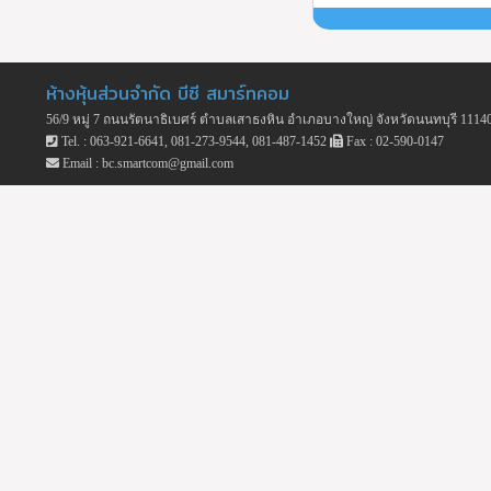
ห้างหุ้นส่วนจำกัด บีซี สมาร์ทคอม
56/9 หมู่ 7 ถนนรัตนาธิเบศร์ ตำบลเสาธงหิน อำเภอบางใหญ่ จังหวัดนนทบุรี 1114
Tel. : 063-921-6641, 081-273-9544, 081-487-1452
Fax : 02-590-0147
Email : bc.smartcom@gmail.com