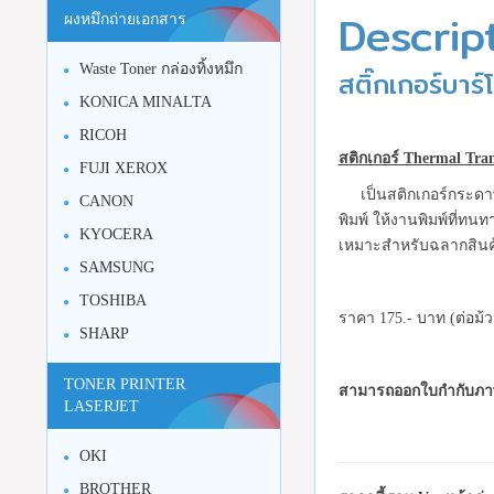
Descrip
ผงหมึกถ่ายเอกสาร
Waste Toner กล่องทิ้งหมึก
สติ๊กเกอร์บาร์
KONICA MINALTA
RICOH
สติกเกอร์ Thermal Tran
FUJI XEROX
เป็นสติกเกอร์กระดาษกึ่
CANON
พิมพ์
ให้งานพิมพ์ที่ทน
KYOCERA
เหมาะสำหรับฉลากสินค้
SAMSUNG
TOSHIBA
ราคา 175.- บาท (ต่อม้
SHARP
TONER PRINTER
สามารถออกใบกำกับภาษ
LASERJET
OKI
BROTHER