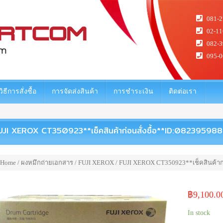
081-2
02-11
082-3
095-0
วิธีการสั่งซื้อ
การจัดส่งสินค้า
การชำระเงิน
ติดต่อเรา
UJI XEROX CT350923**เช็คสินค้าก่อนสั่งซื้อ**ID:08239598
Home
/
ผงหมึกถ่ายเอกสาร
/
FUJI XEROX
/ FUJI XEROX CT350923**เช็คสินค้าก่
฿
9,100.0
In stock