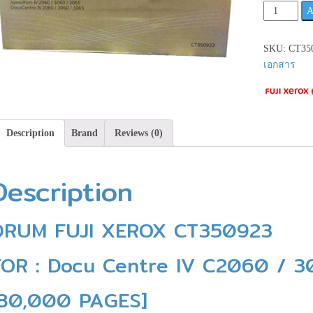
FUJI
A
XEROX
CT350923**
SKU:
CT35
สินค้า
เอกสาร
ก่อน
สั่ง
ซื้อ**ID:08
quantity
Description
Brand
Reviews (0)
Description
DRUM FUJI XEROX CT350923
FOR : Docu Centre IV C2060 / 
[80,000 PAGES]