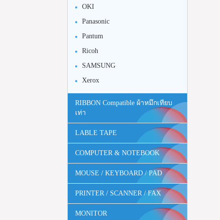
OKI
Panasonic
Pantum
Ricoh
SAMSUNG
Xerox
RIBBON Compatible ผ้าหมึกเทียบ
เท่า
LABLE TAPE
COMPUTER & NOTEBOOK
MOUSE / KEYBOARD / PAD
PRINTER / SCANNER / FAX
MONITOR