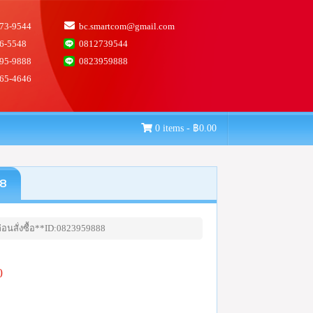
73-9544
bc.smartcom@gmail.com
6-5548
0812739544
95-9888
0823959888
65-4646
0 items -
฿
0.00
88
อนสั่งซื้อ**ID:0823959888
0