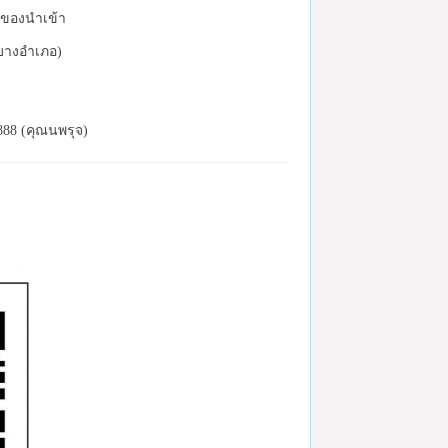
ละของนำเข้า
(บางอำเภอ)
888 (คุณนพรุจ)