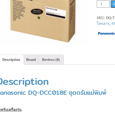
Panasonic
A
DQ-
DCC018E
SKU:
DQ-T
ชุด
โทรสาร
,
P
ดรัม
แม่
พิมพ์
**เช็ค
สินค้า
ก่อน
Description
Brand
Reviews (0)
สั่ง
ซื้อ**
quantity
Description
anasonic DQ-DCC018E ชุดดรัมแม่พิมพ์
หรับเครื่องรุ่น