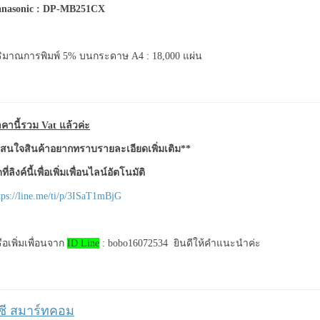
anasonic : DP-MB251CX
ิมาณการพิมพ์ 5% บนกระดาษ A4 : 18,000 แผ่น
คานี้รวม Vat แล้วค่ะ
สนใจสินค้าอยากทราบรายละเอียดเพิ่มเติม**
ที่ลิงค์นี้เพื่อเพิ่มเพื่อนไลน์อัตโนมัติ
tps://line.me/ti/p/3ISaT1mBjG
ือเพิ่มเพื่อนจาก
ID Line
: bobo16072534 ยินดีให้คำแนะนำค่ะ
ีซี สมาร์ทคอม