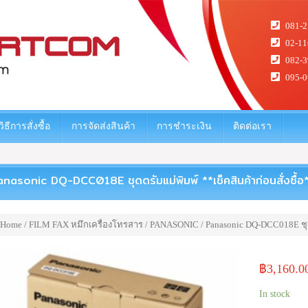
081-2
02-11
082-3
095-0
วิธีการสั่งซื้อ
การจัดส่งสินค้า
การชำระเงิน
ติดต่อเรา
anasonic DQ-DCC018E ชุดดรัมแม่พิมพ์ **เช็คสินค้าก่อนสั่งซื้อ
Home
/
FILM FAX หมึกเครื่องโทรสาร
/
PANASONIC
/ Panasonic DQ-DCC018E ชุดด
฿
3,160.0
In stock