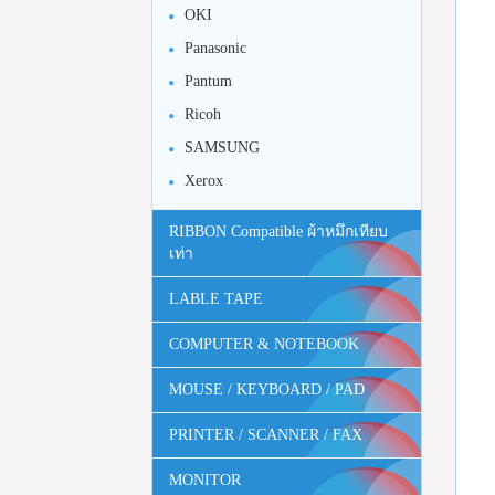
OKI
Panasonic
Pantum
Ricoh
SAMSUNG
Xerox
RIBBON Compatible ผ้าหมึกเทียบ
เท่า
LABLE TAPE
COMPUTER & NOTEBOOK
MOUSE / KEYBOARD / PAD
PRINTER / SCANNER / FAX
MONITOR