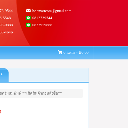
73-9544
bc.smartcom@gmail.com
6-5548
0812739544
95-9888
0823959888
65-4646
0 items -
฿
0.00
**
รัมแม่พิมพ์ **เช็คสินค้าก่อนสั่งซื้อ**
0