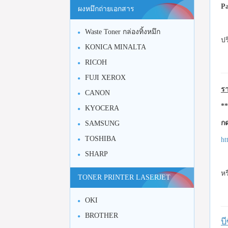
P
ผงหมึกถ่ายเอกสาร
Waste Toner กล่องทิ้งหมึก
ปร
KONICA MINALTA
RICOH
FUJI XEROX
รา
CANON
**
KYOCERA
กด
SAMSUNG
TOSHIBA
ht
SHARP
หร
TONER PRINTER LASERJET
OKI
BROTHER
บ