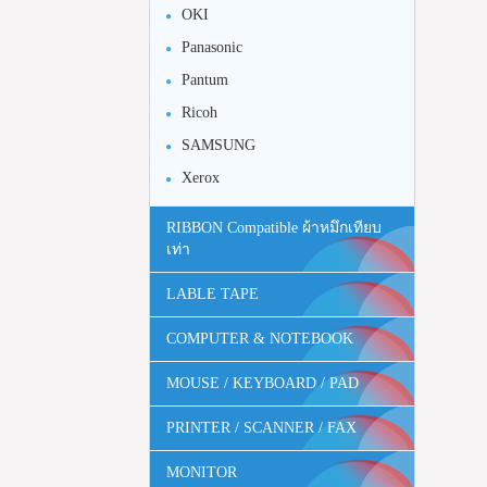
OKI
Panasonic
Pantum
Ricoh
SAMSUNG
Xerox
RIBBON Compatible ผ้าหมึกเทียบ
เท่า
LABLE TAPE
COMPUTER & NOTEBOOK
MOUSE / KEYBOARD / PAD
PRINTER / SCANNER / FAX
MONITOR