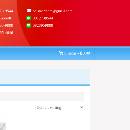
73-9544
bc.smartcom@gmail.com
6-5548
0812739544
95-9888
0823959888
65-4646
0 items -
฿
0.00