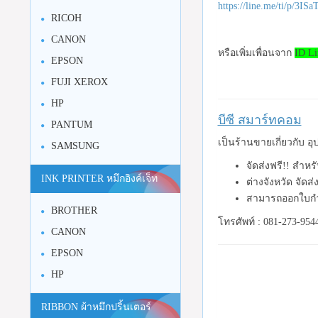
https://line.me/ti/p/3I
RICOH
CANON
หรือเพิ่มเพื่อนจาก
ID Li
EPSON
FUJI XEROX
HP
บีซี สมาร์ทคอม
PANTUM
เป็นร้านขายเกี่ยวกับ 
SAMSUNG
จัดส่งฟรี!! สำหร
INK PRINTER หมึกอิงค์เจ็ท
ต่างจังหวัด จัดส
สามารถออกใบกำ
BROTHER
โทรศัพท์ : 081-273-954
CANON
EPSON
HP
RIBBON ผ้าหมึกปริ้นเตอร์