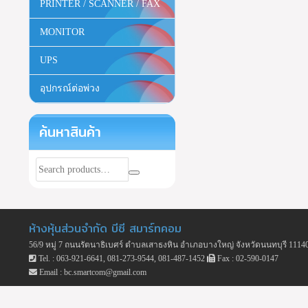
PRINTER / SCANNER / FAX
MONITOR
UPS
อุปกรณ์ต่อพ่วง
ค้นหาสินค้า
ห้างหุ้นส่วนจำกัด บีซี สมาร์ทคอม
56/9 หมู่ 7 ถนนรัตนาธิเบศร์ ตำบลเสาธงหิน อำเภอบางใหญ่ จังหวัดนนทบุรี 1114
Tel. : 063-921-6641, 081-273-9544, 081-487-1452
Fax : 02-590-0147
Email : bc.smartcom@gmail.com