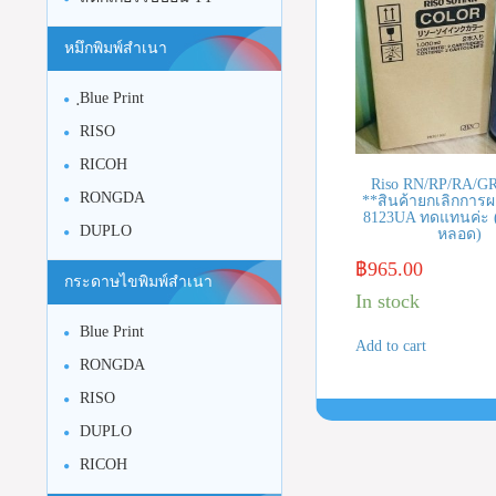
หมึกพิมพ์สำเนา
ฺBlue Print
RISO
RICOH
Riso RN/RP/RA/GR
RONGDA
**สินค้ายกเลิกการผล
8123UA ทดแทนค่ะ 
DUPLO
หลอด)
฿
965.00
กระดาษไขพิมพ์สำเนา
In stock
Blue Print
Add to cart
RONGDA
RISO
DUPLO
RICOH