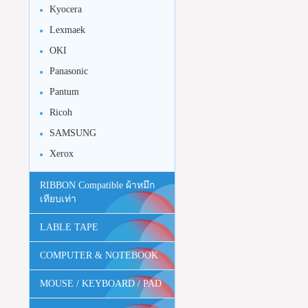
Kyocera
Lexmaek
OKI
Panasonic
Pantum
Ricoh
SAMSUNG
Xerox
RIBBON Compatible ผ้าหมึก
เทียบเท่า
LABLE TAPE
COMPUTER & NOTEBOOK
MOUSE / KEYBOARD / PAD