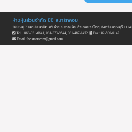
ห้างหุ้นส่วนจำกัด บีซี สมาร์ทคอม
56/9 หมู่ 7 ถนนรัตนาธิเบศร์ ตำบลเสาธงหิน อำเภอบางใหญ่ จังหวัดนนทบุรี 1114
Tel. : 063-921-6641, 081-273-9544, 081-487-1452
Fax : 02-590-0147
Email : bc.smartcom@gmail.com