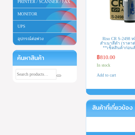
PRINTER / SCANNER / FAX
MONITOR
UPS
Riso CR S-2498 หม
อุปกรณ์ต่อพ่วง
สำเนาสีดำ (ราคาต
**เช็คสินค้าก่อนสั
ค้นหาสินค้า
฿
810.00
In stock
Add to cart
สินค้าที่เกี่ยวข้อง