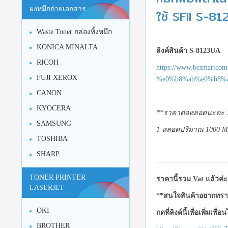
ผงหมึกถ่ายเอกสาร
ใช้ SFII S-8
Waste Toner กล่องทิ้งหมึก
KONICA MINALTA
ลิงค์สินค้า S-8123UA
RICOH
https://www.bcsmartc
FUJI XEROX
%e0%b8%ab%e0%b8%
CANON
KYOCERA
**ราคาต่อหลอดนะคะ 1 
SAMSUNG
1 หลอดปริมาณ 1000 M
TOSHIBA
SHARP
TONER PRINTER
ราคานี้รวม Vat แล้วค่ะ
LASERJET
**สนใจสินค้าอยากทราบ
OKI
กดที่ลิงค์นี้เพื่อเพิ่มเพื่
BROTHER