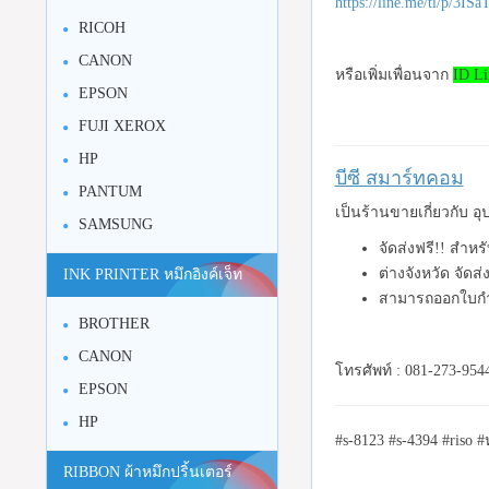
https://line.me/ti/p/3I
RICOH
CANON
หรือเพิ่มเพื่อนจาก
ID Li
EPSON
FUJI XEROX
HP
บีซี สมาร์ทคอม
PANTUM
เป็นร้านขายเกี่ยวกับ 
SAMSUNG
จัดส่งฟรี!! สำห
ต่างจังหวัด จัดส
INK PRINTER หมึกอิงค์เจ็ท
สามารถออกใบกำ
BROTHER
CANON
โทรศัพท์ : 081-273-954
EPSON
HP
#s-8123 #s-4394 #riso 
RIBBON ผ้าหมึกปริ้นเตอร์