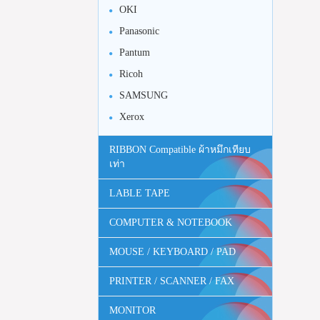
OKI
Panasonic
Pantum
Ricoh
SAMSUNG
Xerox
RIBBON Compatible ผ้าหมึกเทียบ
เท่า
LABLE TAPE
COMPUTER & NOTEBOOK
MOUSE / KEYBOARD / PAD
PRINTER / SCANNER / FAX
MONITOR