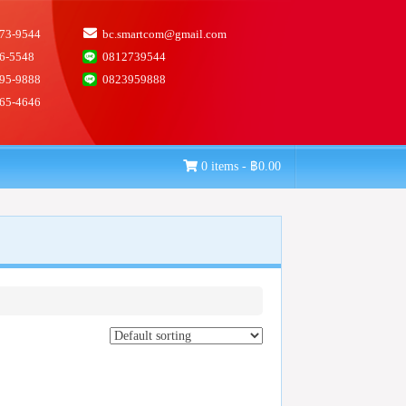
73-9544
bc.smartcom@gmail.com
6-5548
0812739544
95-9888
0823959888
65-4646
0 items -
฿
0.00