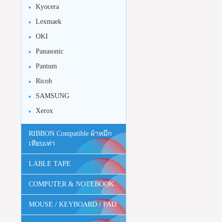
Kyocera
Lexmaek
OKI
Panasonic
Pantum
Ricoh
SAMSUNG
Xerox
RIBBON Compatible ผ้าหมึก
เทียบเท่า
LABLE TAPE
COMPUTER & NOTEBOOK
MOUSE / KEYBOARD / PAD