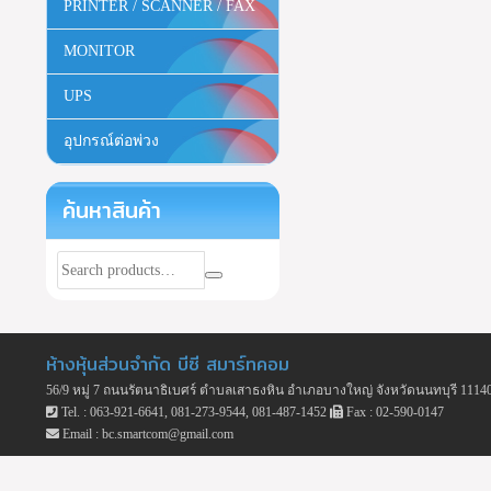
PRINTER / SCANNER / FAX
MONITOR
UPS
อุปกรณ์ต่อพ่วง
ค้นหาสินค้า
ห้างหุ้นส่วนจำกัด บีซี สมาร์ทคอม
56/9 หมู่ 7 ถนนรัตนาธิเบศร์ ตำบลเสาธงหิน อำเภอบางใหญ่ จังหวัดนนทบุรี 1114
Tel. : 063-921-6641, 081-273-9544, 081-487-1452
Fax : 02-590-0147
Email : bc.smartcom@gmail.com