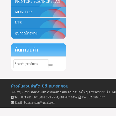
PRINTER / SCANNER / FAX
MONITOR
UPS
อุปกรณ์ต่อพ่วง
ค้นหาสินค้า
ห้างหุ้นส่วนจำกัด บีซี สมาร์ทคอม
56/9 หมู่ 7 ถนนรัตนาธิเบศร์ ตำบลเสาธงหิน อำเภอบางใหญ่ จังหวัดนนทบุรี 1114
Tel. : 063-921-6641, 081-273-9544, 081-487-1452
Fax : 02-590-0147
Email : bc.smartcom@gmail.com