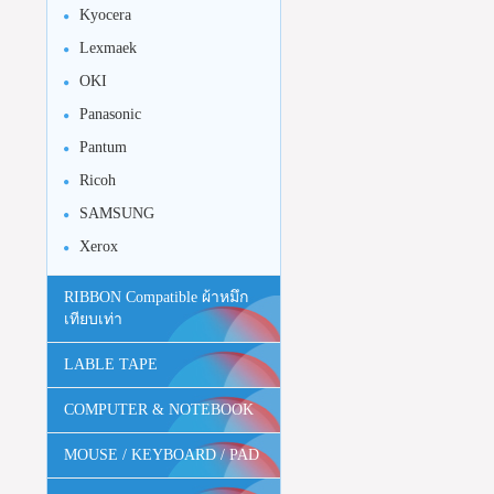
Kyocera
Lexmaek
OKI
Panasonic
Pantum
Ricoh
SAMSUNG
Xerox
RIBBON Compatible ผ้าหมึก
เทียบเท่า
LABLE TAPE
COMPUTER & NOTEBOOK
MOUSE / KEYBOARD / PAD