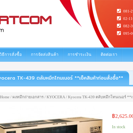
081-2
02-11
082-3
095-0
วิธีการสั่งซื้อ
การจัดส่งสินค้า
การชำระเงิน
ติดต่อเรา
ocera TK-439 ตลับหมึกโทนเนอร์ **เช็คสินค้าก่อนสั่งซื้อ**
Home
/
ผงหมึกถ่ายเอกสาร
/
KYOCERA
/ Kyocera TK-439 ตลับหมึกโทนเนอร์ **เช็
฿
2,625.0
In stock