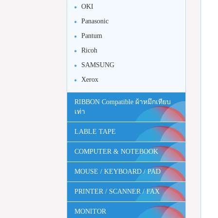
OKI
Panasonic
Pantum
Ricoh
SAMSUNG
Xerox
RIBBON Compatible ผ้าหมึกเทียบ
เท่า
LABLE TAPE
COMPUTER & NOTEBOOK
MOUSE / KEYBOARD / PAD
PRINTER / SCANNER / FAX
MONITOR