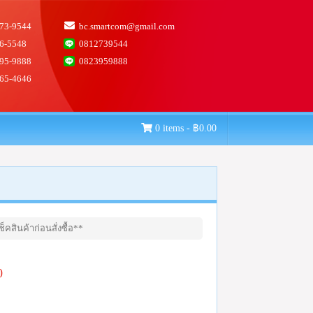
73-9544
bc.smartcom@gmail.com
6-5548
0812739544
95-9888
0823959888
65-4646
0 items -
฿
0.00
คสินค้าก่อนสั่งซื้อ**
0