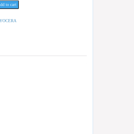
dd to cart
YOCERA