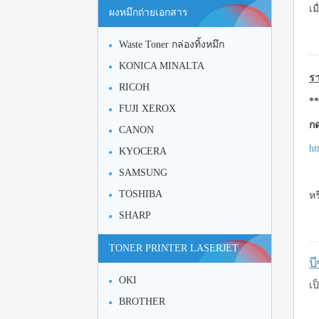
เม
ผงหมึกถ่ายเอกสาร
Waste Toner กล่องทิ้งหมึก
KONICA MINALTA
รา
RICOH
**
FUJI XEROX
กด
CANON
ht
KYOCERA
SAMSUNG
TOSHIBA
หร
SHARP
TONER PRINTER LASERJET
บ
OKI
เป
BROTHER