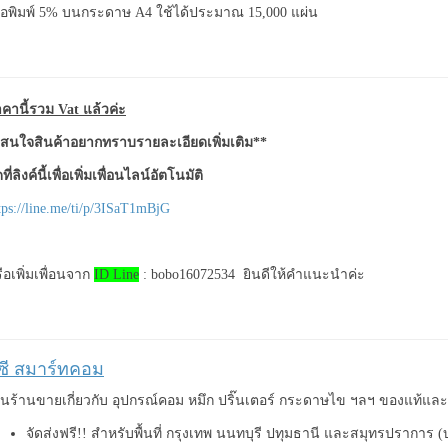
ื่อพิมพ์ 5% บนกระดาษ A4 ใช้ได้ประมาณ 15,000 แผ่น
คานี้รวม Vat แล้วค่ะ
สนใจสินค้าอยากทราบรายละเอียดเพิ่มเติม**
ที่ลิงค์นี้เพื่อเพิ่มเพื่อนไลน์อัตโนมัติ
tps://line.me/ti/p/3ISaT1mBjG
ือเพิ่มเพื่อนจาก
ID Line
: bobo16072534 ยินดีให้คำแนะนำค่ะ
ีซี สมาร์ทคอม
็นร้านขายเกี่ยวกับ อุปกรณ์คอม หมึก ปริ๊นเตอร์ กระดาษไข ฯลฯ ของแท้แ
จัดส่งฟรี!! สำหรับพื้นที่ กรุงเทพ นนทบุรี ปทุมธานี และสมุทรปราการ 