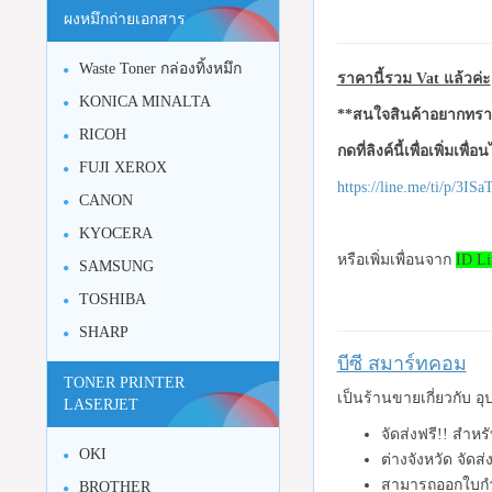
ผงหมึกถ่ายเอกสาร
Waste Toner กล่องทิ้งหมึก
ราคานี้รวม Vat แล้วค่ะ
KONICA MINALTA
**สนใจสินค้าอยากทราบ
RICOH
กดที่ลิงค์นี้เพื่อเพิ่มเพื่
FUJI XEROX
https://line.me/ti/p/3I
CANON
KYOCERA
หรือเพิ่มเพื่อนจาก
ID Li
SAMSUNG
TOSHIBA
SHARP
บีซี สมาร์ทคอม
TONER PRINTER
เป็นร้านขายเกี่ยวกับ 
LASERJET
จัดส่งฟรี!! สำห
OKI
ต่างจังหวัด จัดส
สามารถออกใบกำ
BROTHER