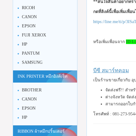
**สนใจสินค้าอยากทราบ
RICOH
กดที่ลิงค์นี้เพื่อเพิ่มเพื่
CANON
https://line.me/ti/p/3I
EPSON
FUJI XEROX
หรือเพิ่มเพื่อนจาก
ID Li
HP
PANTUM
SAMSUNG
บีซี สมาร์ทคอม
INK PRINTER หมึกอิงค์เจ็ท
เป็นร้านขายเกี่ยวกับ 
BROTHER
จัดส่งฟรี!! สำห
ต่างจังหวัด จัดส
CANON
สามารถออกใบกำ
EPSON
โทรศัพท์ : 081-273-954
HP
RIBBON ผ้าหมึกปริ้นเตอร์