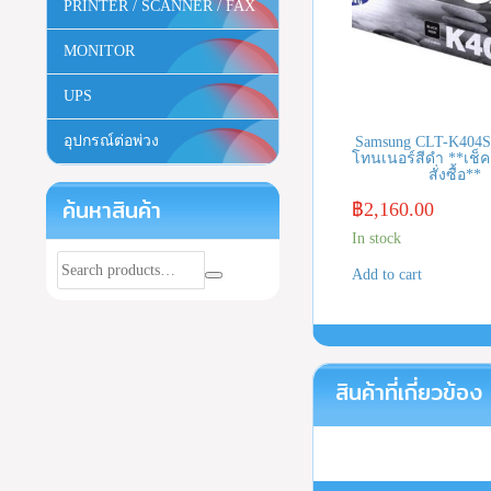
PRINTER / SCANNER / FAX
MONITOR
UPS
อุปกรณ์ต่อพ่วง
Samsung CLT-K404S
โทนเนอร์สีดำ **เช็ค
สั่งซื้อ**
ค้นหาสินค้า
฿
2,160.00
In stock
Add to cart
สินค้าที่เกี่ยวข้อง