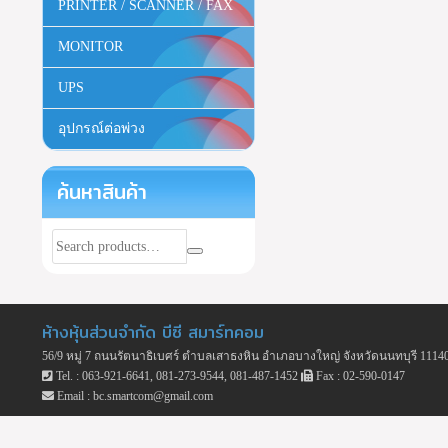
PRINTER / SCANNER / FAX
MONITOR
UPS
อุปกรณ์ต่อพ่วง
ค้นหาสินค้า
ห้างหุ้นส่วนจำกัด บีซี สมาร์ทคอม
56/9 หมู่ 7 ถนนรัตนาธิเบศร์ ตำบลเสาธงหิน อำเภอบางใหญ่ จังหวัดนนทบุรี 1114
Tel. : 063-921-6641, 081-273-9544, 081-487-1452
Fax : 02-590-0147
Email : bc.smartcom@gmail.com