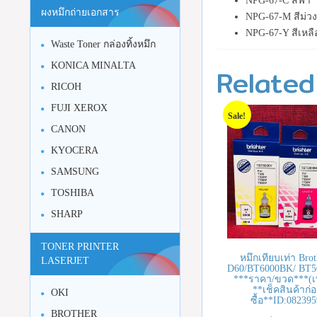
NPG-67-C สีฟ้า
ผงหมึกถ่ายเอกสาร
NPG-67-M สีม่ว
NPG-67-Y สีเหลื
Waste Toner กล่องทิ้งหมึก
KONICA MINALTA
Related
RICOH
FUJI XEROX
Sale!
CANON
KYOCERA
SAMSUNG
TOSHIBA
SHARP
TONER PRINTER
หมึกเทียบเท่า Bro
LASERJET
D60/BT6000BK/ BT
***ราคา/ขวด***(เท
**เช็คสินค้าก่อ
OKI
ซื้อ**ID:08239
BROTHER