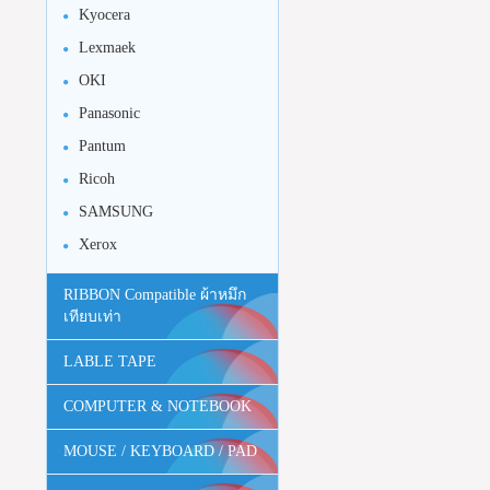
Kyocera
Lexmaek
OKI
Panasonic
Pantum
Ricoh
SAMSUNG
Xerox
RIBBON Compatible ผ้าหมึก
เทียบเท่า
LABLE TAPE
COMPUTER & NOTEBOOK
MOUSE / KEYBOARD / PAD