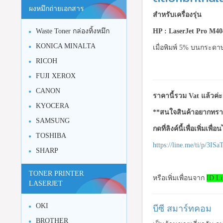
ผงหมึกถ่ายเอกสาร
สำหรับเครื่องรุ่น
HP : LaserJet Pro M40
Waste Toner กล่องทิ้งหมึก
KONICA MINALTA
เมื่อพิมพ์ 5% บนกระดา
RICOH
FUJI XEROX
CANON
ราคานี้รวม Vat แล้วค่ะ
KYOCERA
**สนใจสินค้าอยากทราบ
SAMSUNG
กดที่ลิงค์นี้เพื่อเพิ่มเพื่
TOSHIBA
https://line.me/ti/p/3I
SHARP
TONER PRINTER
หรือเพิ่มเพื่อนจาก
ID Li
LASERJET
OKI
บีซี สมาร์ทคอม
BROTHER