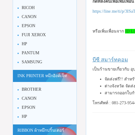
กดที่ลิงค์นี้เพื่อเพิ่มเพื่
RICOH
https://line.me/ti/p/3I
CANON
EPSON
หรือเพิ่มเพื่อนจาก
ID Li
FUJI XEROX
HP
PANTUM
บีซี สมาร์ทคอม
SAMSUNG
เป็นร้านขายเกี่ยวกับ 
INK PRINTER หมึกอิงค์เจ็ท
จัดส่งฟรี!! สำห
ต่างจังหวัด จัดส
BROTHER
สามารถออกใบกำ
CANON
โทรศัพท์ : 081-273-954
EPSON
HP
RIBBON ผ้าหมึกปริ้นเตอร์