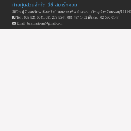
ห้างหุ้นส่วนจำกัด บีซี สมาร์ทคอม
56/9 หมู่ 7 ถนนรัตนาธิเบศร์ ตำบลเสาธงหิน อำเภอบางใหญ่ จังหวัดนนทบุรี 1114
Tel. : 063-921-6641, 081-273-9544, 081-487-1452
Fax : 02-590-0147
Email : bc.smartcom@gmail.com