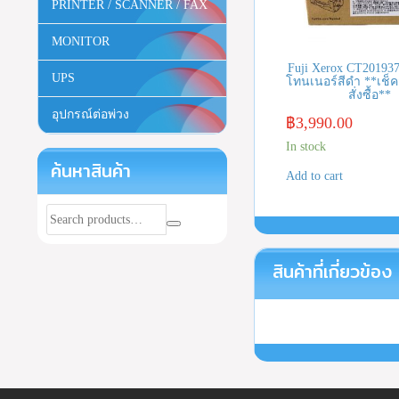
PRINTER / SCANNER / FAX
MONITOR
Fuji Xerox CT201937
UPS
โทนเนอร์สีดำ **เช็ค
สั่งซื้อ**
อุปกรณ์ต่อพ่วง
฿
3,990.00
In stock
ค้นหาสินค้า
Add to cart
สินค้าที่เกี่ยวข้อง