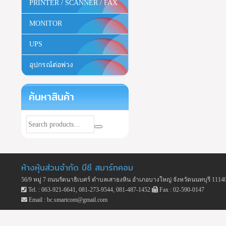
PRINTER / SCANNER / FAX
MONITOR
UPS
อุปกรณ์ต่อพ่วง
ค้นหาสินค้า
ห้างหุ้นส่วนจำกัด บีซี สมาร์ทคอม
56/9 หมู่ 7 ถนนรัตนาธิเบศร์ ตำบลเสาธงหิน อำเภอบางใหญ่ จังหวัดนนทบุรี 1114
Tel. : 063-921-6641, 081-273-9544, 081-487-1452
Fax : 02-590-0147
Email : bc.smartcom@gmail.com