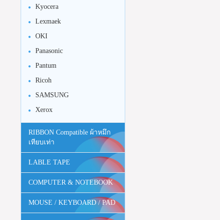
Kyocera
Lexmaek
OKI
Panasonic
Pantum
Ricoh
SAMSUNG
Xerox
RIBBON Compatible ผ้าหมึก
เทียบเท่า
LABLE TAPE
COMPUTER & NOTEBOOK
MOUSE / KEYBOARD / PAD