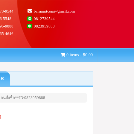
73-9544
bc.smartcom@gmail.com
6-5548
0812739544
95-9888
0823959888
65-4646
0 items -
฿
0.00
88
อนสั่งซื้อ**ID:0823959888
0