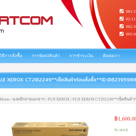
081-2
02-11
082-3
095-0
วิธีการสั่งซื้อ
การจัดส่งสินค้า
การชำระเงิน
ติดต่อเรา
UJI XEROX CT202249**เช็คสินค้าก่อนสั่งซื้อ**ID:08239598
Home
/
ผงหมึกถ่ายเอกสาร
/
FUJI XEROX
/ FUJI XEROX CT202249**เช็คสินค้าก่
฿
1,600.0
In stock