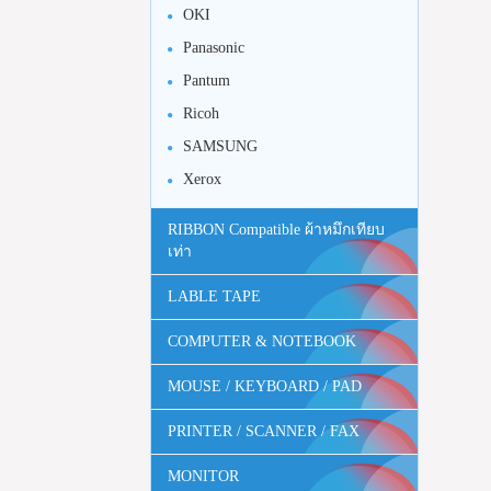
OKI
Panasonic
Pantum
Ricoh
SAMSUNG
Xerox
RIBBON Compatible ผ้าหมึกเทียบ
เท่า
LABLE TAPE
COMPUTER & NOTEBOOK
MOUSE / KEYBOARD / PAD
PRINTER / SCANNER / FAX
MONITOR