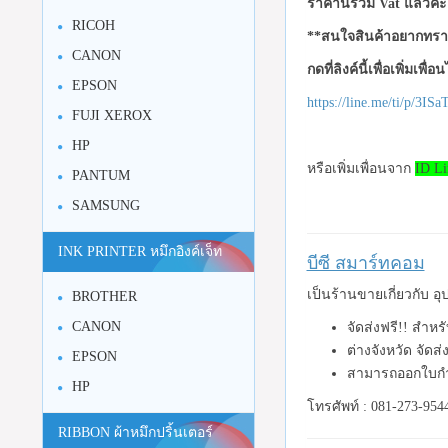
ราคานี้รวม Vat แล้วค่ะ
RICOH
**สนใจสินค้าอยากทราบ
CANON
กดที่ลิงค์นี้เพื่อเพิ่มเพื่
EPSON
https://line.me/ti/p/3I
FUJI XEROX
HP
หรือเพิ่มเพื่อนจาก
ID Li
PANTUM
SAMSUNG
INK PRINTER หมึกอิงค์เจ็ท
บีซี สมาร์ทคอม
เป็นร้านขายเกี่ยวกับ 
BROTHER
CANON
จัดส่งฟรี!! สำห
ต่างจังหวัด จัดส
EPSON
สามารถออกใบกำ
HP
โทรศัพท์ : 081-273-954
RIBBON ผ้าหมึกปริ้นเตอร์