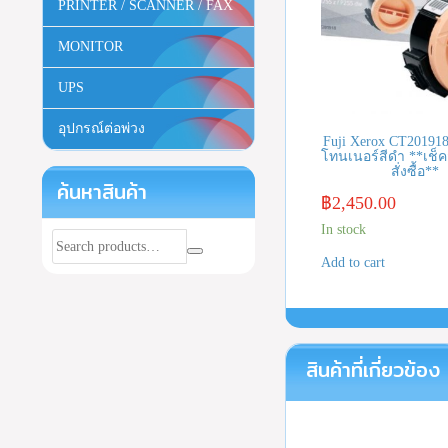
PRINTER / SCANNER / FAX
MONITOR
UPS
อุปกรณ์ต่อพ่วง
Fuji Xerox CT201918
โทนเนอร์สีดำ **เช็ค
สั่งซื้อ**
ค้นหาสินค้า
฿
2,450.00
In stock
Add to cart
สินค้าที่เกี่ยวข้อง