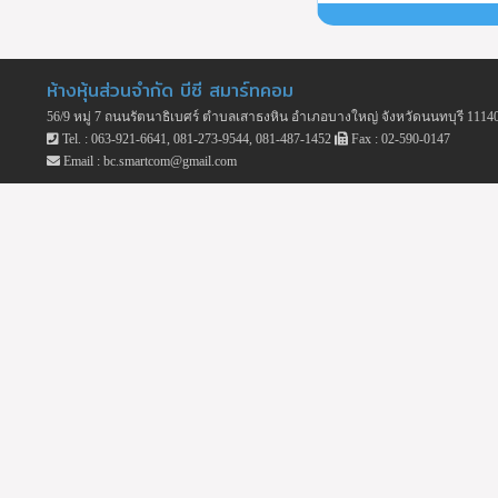
ห้างหุ้นส่วนจำกัด บีซี สมาร์ทคอม
56/9 หมู่ 7 ถนนรัตนาธิเบศร์ ตำบลเสาธงหิน อำเภอบางใหญ่ จังหวัดนนทบุรี 1114
Tel. : 063-921-6641, 081-273-9544, 081-487-1452
Fax : 02-590-0147
Email : bc.smartcom@gmail.com