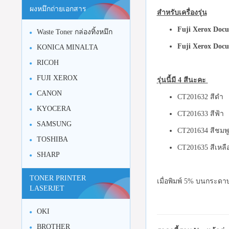
ผงหมึกถ่ายเอกสาร
สำหรับเครื่องรุ่น
Fuji Xerox Doc
Waste Toner กล่องทิ้งหมึก
Fuji Xerox Doc
KONICA MINALTA
RICOH
FUJI XEROX
รุ่นนี้มี 4 สีนะคะ
CANON
CT201632 สีดำ
KYOCERA
CT201633 สีฟ้า
SAMSUNG
CT201634 สีชมพู
TOSHIBA
CT201635 สีเหลื
SHARP
TONER PRINTER
เมื่อพิมพ์ 5% บนกระดา
LASERJET
OKI
BROTHER