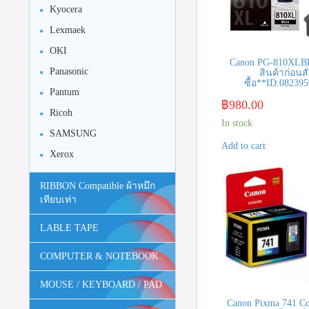
Kyocera
Lexmaek
OKI
Canon PG-810XLBK
Panasonic
สินค้าก่อนสั
ซื้อ**ID:08239
Pantum
฿
980.00
Ricoh
In stock
SAMSUNG
Add to cart
Xerox
RIBBON Compatible ผ้าหมึก
เทียบเท่า
LABLE TAPE
COMPUTER & NOTEBOOK
MOUSE / KEYBOARD / PAD
Canon Pixma 741 Co