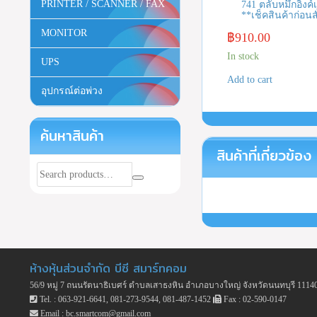
PRINTER / SCANNER / FAX
741 ตลับหมึกอิงค์เ
**เช็คสินค้าก่อนสั
MONITOR
฿
910.00
In stock
UPS
Add to cart
อุปกรณ์ต่อพ่วง
ค้นหาสินค้า
สินค้าที่เกี่ยวข้อง
ห้างหุ้นส่วนจำกัด บีซี สมาร์ทคอม
56/9 หมู่ 7 ถนนรัตนาธิเบศร์ ตำบลเสาธงหิน อำเภอบางใหญ่ จังหวัดนนทบุรี 1114
Tel. : 063-921-6641, 081-273-9544, 081-487-1452
Fax : 02-590-0147
Email : bc.smartcom@gmail.com