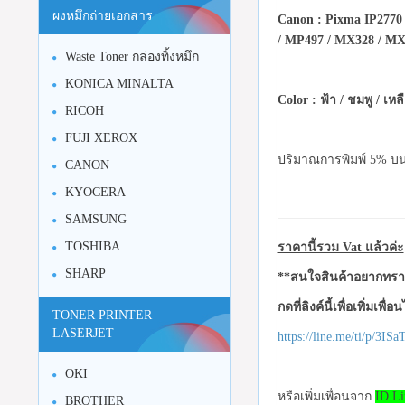
ผงหมึกถ่ายเอกสาร
Canon : Pixma IP2770
/ MP497 / MX328 / MX
Waste Toner กล่องทิ้งหมึก
KONICA MINALTA
Color : ฟ้า / ชมพู / เหล
RICOH
FUJI XEROX
ปริมาณการพิมพ์ 5% บน
CANON
KYOCERA
SAMSUNG
TOSHIBA
ราคานี้รวม Vat แล้วค่ะ
SHARP
**สนใจสินค้าอยากทราบ
กดที่ลิงค์นี้เพื่อเพิ่มเพื่
TONER PRINTER
LASERJET
https://line.me/ti/p/3I
OKI
หรือเพิ่มเพื่อนจาก
ID Li
BROTHER