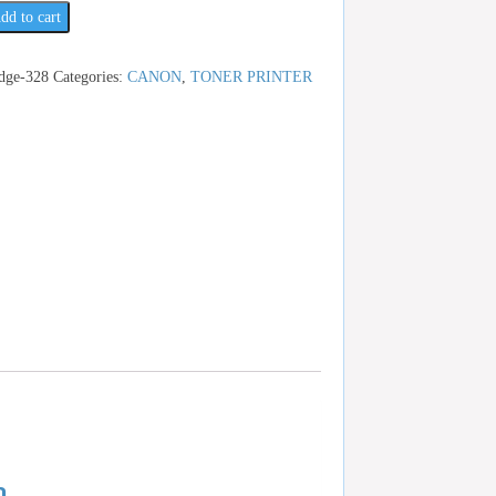
dd to cart
idge-328
Categories:
CANON
,
TONER PRINTER
ำ