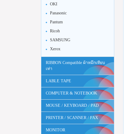
OKI
Panasonic
Pantum
Ricoh
SAMSUNG
Xerox
RIBBON Compatible ผ้าหมึกเทียบ
เท่า
LABLE TAPE
COMPUTER & NOTEBOOK
MOUSE / KEYBOARD / PAD
PRINTER / SCANNER / FAX
MONITOR