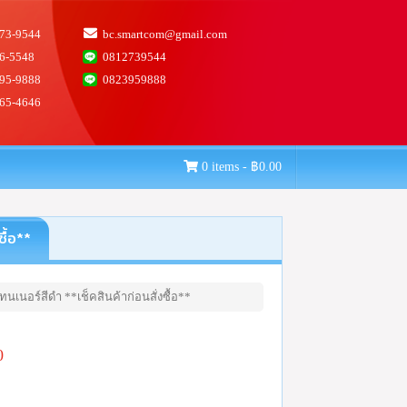
73-9544
bc.smartcom@gmail.com
6-5548
0812739544
95-9888
0823959888
65-4646
0 items -
฿
0.00
ื้อ**
นเนอร์สีดำ **เช็คสินค้าก่อนสั่งซื้อ**
0