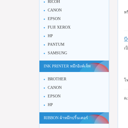
RICOH
CANON
หร
EPSON
FUJI XEROX
HP
บ
PANTUM
เป
SAMSUNG
INK PRINTER หมึกอิงค์เจ็ท
BROTHER
โท
CANON
EPSON
#c
HP
RIBBON ผ้าหมึกปริ้นเตอร์