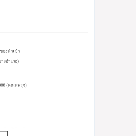
ละของนำเข้า
(บางอำเภอ)
888 (คุณนพรุจ)