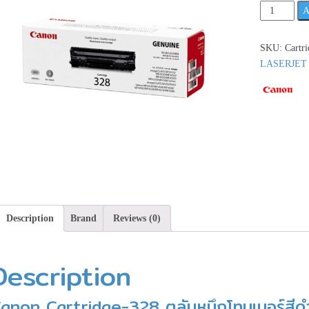
Canon
A
Cartridge-
328
SKU:
Cartr
ตลับ
LASERJET
หมึก
โทนเนอร์
สีดำ
**เช็ค
สินค้า
ก่อน
สั่ง
ซื้อ**
quantity
Description
Brand
Reviews (0)
Description
anon Cartridge-328 ตลับหมึกโทนเนอร์สีด