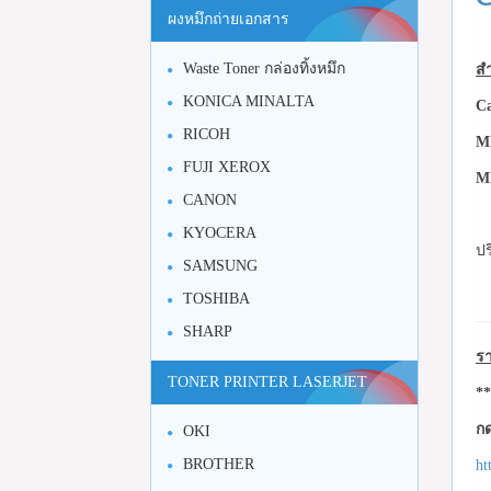
ผงหมึกถ่ายเอกสาร
Waste Toner กล่องทิ้งหมึก
สำ
KONICA MINALTA
C
RICOH
MF
FUJI XEROX
MF
CANON
KYOCERA
ปร
SAMSUNG
TOSHIBA
SHARP
รา
TONER PRINTER LASERJET
**
กด
OKI
BROTHER
ht