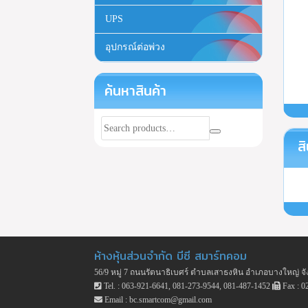
UPS
อุปกรณ์ต่อพ่วง
ค้นหาสินค้า
สิ
ห้างหุ้นส่วนจำกัด บีซี สมาร์ทคอม
56/9 หมู่ 7 ถนนรัตนาธิเบศร์ ตำบลเสาธงหิน อำเภอบางใหญ่ จั
Tel. : 063-921-6641, 081-273-9544, 081-487-1452
Fax : 0
Email : bc.smartcom@gmail.com