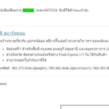
ือเพิ่มเพื่อนจาก
ID Line
: bobo16072534 ยินดีให้คำแนะนำค่ะ
ีซี สมาร์ทคอม
็นร้านขายเกี่ยวกับ อุปกรณ์คอม หมึก ปริ๊นเตอร์ กระดาษไข ฯลฯ ของแท้แ
จัดส่งฟรี!! สำหรับพื้นที่ กรุงเทพ นนทบุรี ปทุมธานี และสมุทรปราการ 
ต่างจังหวัด จัดส่งผ่านขนส่งหรือทาง Flash Express 1-3 วัน ได้รับสินค้า
สามารถออกใบกำกับภาษีได้
รศัพท์ : 081-273-9544 (คุณยุพา) / 095-065-4646 (คุณวรรณภา) / 082-395-9
anon