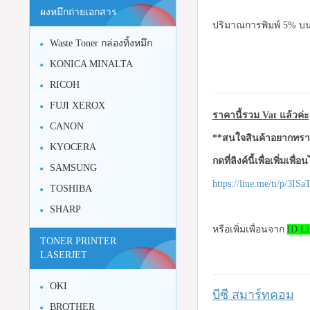
ผงหมึกถ่ายเอกสาร
ปริมาณการพิมพ์ 5% บนก
Waste Toner กล่องทิ้งหมึก
KONICA MINALTA
RICOH
FUJI XEROX
ราคานี้รวม Vat แล้วค่ะ
CANON
**สนใจสินค้าอยากทราบ
KYOCERA
กดที่ลิงค์นี้เพื่อเพิ่มเพื่
SAMSUNG
https://line.me/ti/p/3I
TOSHIBA
SHARP
หรือเพิ่มเพื่อนจาก
ID Li
TONER PRINTER
LASERJET
OKI
บีซี สมาร์ทคอม
BROTHER