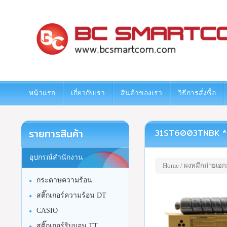
www.bcsmartcom.com
หน้าแรก
เกี่ยวกับเรา
สินค้าของเรา
วิธีการสั่งซื้อ
รายการสินค้า
31ST6003TNBK **เช
อุปกรณ์สำนักงาน
Home
/
ผงหมึกถ่ายเอก
กระดาษความร้อน
สติ๊กเกอร์ความร้อน DT
CASIO
สติ๊กเกอร์ริบบอน TT