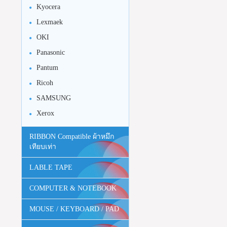
Kyocera
Lexmaek
OKI
Panasonic
Pantum
Ricoh
SAMSUNG
Xerox
RIBBON Compatible ผ้าหมึก
เทียบเท่า
LABLE TAPE
COMPUTER & NOTEBOOK
MOUSE / KEYBOARD / PAD