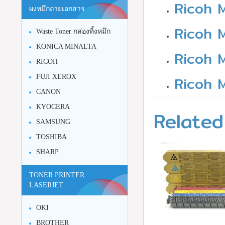
Ricoh 
ผงหมึกถ่ายเอกสาร
Ricoh 
Waste Toner กล่องทิ้งหมึก
KONICA MINALTA
Ricoh 
RICOH
Ricoh 
FUJI XEROX
CANON
KYOCERA
Related
SAMSUNG
TOSHIBA
SHARP
TONER PRINTER
LASERJET
OKI
BROTHER