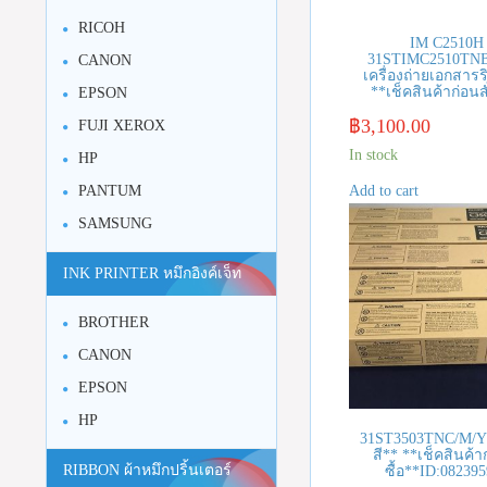
RICOH
IM C2510H 
31STIMC2510TNB
CANON
เครื่องถ่ายเอกสารริ
**เช็คสินค้าก่อนสั
EPSON
฿
3,100.00
FUJI XEROX
In stock
HP
PANTUM
Add to cart
SAMSUNG
INK PRINTER หมึกอิงค์เจ็ท
BROTHER
CANON
EPSON
HP
31ST3503TNC/M/Y
สี** **เช็คสินค้าก
RIBBON ผ้าหมึกปริ้นเตอร์
ซื้อ**ID:08239