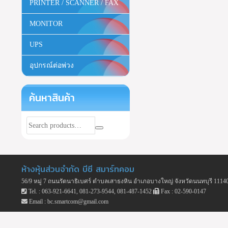
PRINTER / SCANNER / FAX
MONITOR
UPS
อุปกรณ์ต่อพ่วง
ค้นหาสินค้า
ห้างหุ้นส่วนจำกัด บีซี สมาร์ทคอม
56/9 หมู่ 7 ถนนรัตนาธิเบศร์ ตำบลเสาธงหิน อำเภอบางใหญ่ จังหวัดนนทบุรี 1114
Tel. : 063-921-6641, 081-273-9544, 081-487-1452
Fax : 02-590-0147
Email : bc.smartcom@gmail.com