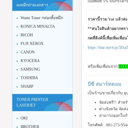
เมื่อพิมพ์ 5% บนกระดา
ผงหมึกถ่ายเอกสาร
Waste Toner กล่องทิ้งหมึก
ราคานี้รวม Vat แล้วค่ะ
KONICA MINALTA
**สนใจสินค้าอยากทราบ
RICOH
กดที่ลิงค์นี้เพื่อเพิ่มเพื่
FUJI XEROX
https://line.me/ti/p/3I
CANON
KYOCERA
หรือเพิ่มเพื่อนจาก
ID Li
SAMSUNG
TOSHIBA
บีซี สมาร์ทคอม
SHARP
เป็นร้านขายเกี่ยวกับ 
TONER PRINTER
จัดส่งฟรี!! สำหร
LASERJET
ต่างจังหวัด จัดส
สามารถออกใบกำ
OKI
โทรศัพท์ : 081-273-954
BROTHER