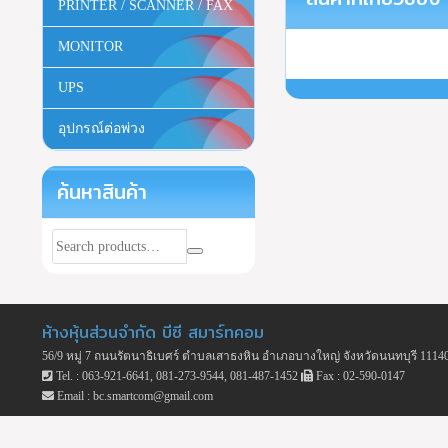
PRINTER / SCANNER / FAX
MONITOR
UPS
อุปกรณ์ต่อพ่วง
ค้นหาสินค้า
ห้างหุ้นส่วนจำกัด บีซี สมาร์ทคอม
56/9 หมู่ 7 ถนนรัตนาธิเบศร์ ตำบลเสาธงหิน อำเภอบางใหญ่ จังหวัดนนทบุรี 1114
Tel. : 063-921-6641, 081-273-9544, 081-487-1452
Fax : 02-590-0147
Email : bc.smartcom@gmail.com