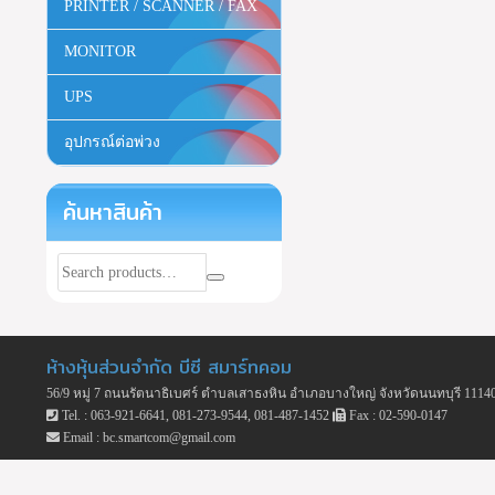
PRINTER / SCANNER / FAX
MONITOR
UPS
อุปกรณ์ต่อพ่วง
ค้นหาสินค้า
ห้างหุ้นส่วนจำกัด บีซี สมาร์ทคอม
56/9 หมู่ 7 ถนนรัตนาธิเบศร์ ตำบลเสาธงหิน อำเภอบางใหญ่ จังหวัดนนทบุรี 1114
Tel. : 063-921-6641, 081-273-9544, 081-487-1452
Fax : 02-590-0147
Email : bc.smartcom@gmail.com