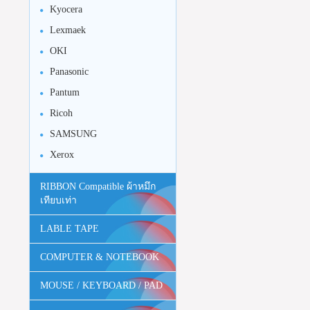
Kyocera
Lexmaek
OKI
Panasonic
Pantum
Ricoh
SAMSUNG
Xerox
RIBBON Compatible ผ้าหมึก
เทียบเท่า
LABLE TAPE
COMPUTER & NOTEBOOK
MOUSE / KEYBOARD / PAD