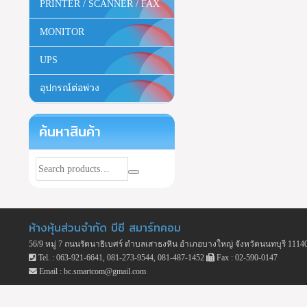
PRINTER / SCANNER / FAX
MONITOR
UPS
อุปกรณ์ต่อพ่วง
ค้นหาสินค้า
ห้างหุ้นส่วนจำกัด บีซี สมาร์ทคอม
56/9 หมู่ 7 ถนนรัตนาธิเบศร์ ตำบลเสาธงหิน อำเภอบางใหญ่ จังหวัดนนทบุรี 1114
Tel. : 063-921-6641, 081-273-9544, 081-487-1452
Fax : 02-590-0147
Email : bc.smartcom@gmail.com