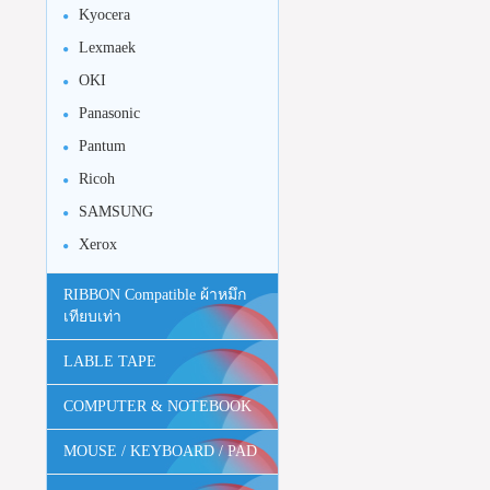
Kyocera
Lexmaek
OKI
Panasonic
Pantum
Ricoh
SAMSUNG
Xerox
RIBBON Compatible ผ้าหมึก
เทียบเท่า
LABLE TAPE
COMPUTER & NOTEBOOK
MOUSE / KEYBOARD / PAD