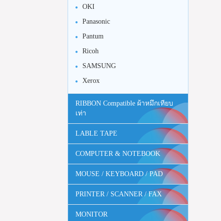
OKI
Panasonic
Pantum
Ricoh
SAMSUNG
Xerox
RIBBON Compatible ผ้าหมึกเทียบ
เท่า
LABLE TAPE
COMPUTER & NOTEBOOK
MOUSE / KEYBOARD / PAD
PRINTER / SCANNER / FAX
MONITOR