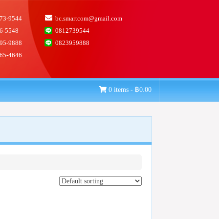
73-9544
bc.smartcom@gmail.com
6-5548
0812739544
95-9888
0823959888
65-4646
0 items -
฿
0.00