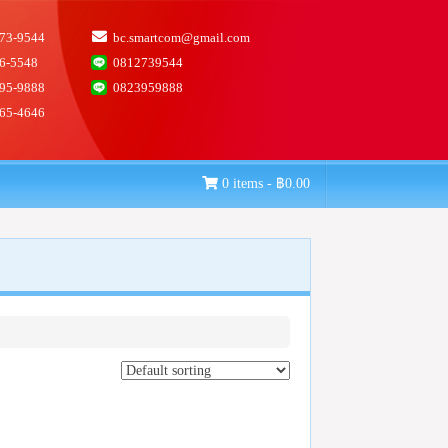
73-9544
bc.smartcom@gmail.com
6-5548
0812739544
95-9888
0823959888
65-4646
0 items -
฿
0.00