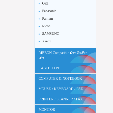
OKI
Panasonic
Pantum
Ricoh
SAMSUNG
Xerox
RIBBON Compatible ผ้าหมึกเทียบ
เท่า
LABLE TAPE
COMPUTER & NOTEBOOK
MOUSE / KEYBOARD / PAD
PRINTER / SCANNER / FAX
MONITOR