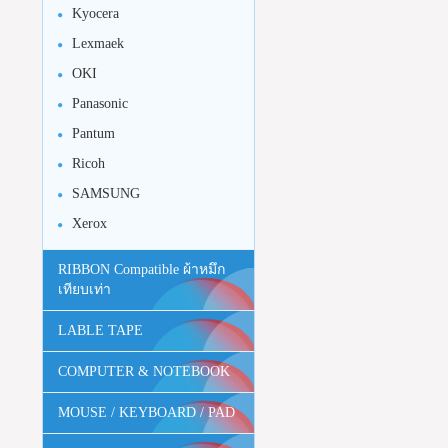
Kyocera
Lexmaek
OKI
Panasonic
Pantum
Ricoh
SAMSUNG
Xerox
RIBBON Compatible ผ้าหมึก
เทียบเท่า
LABLE TAPE
COMPUTER & NOTEBOOK
MOUSE / KEYBOARD / PAD