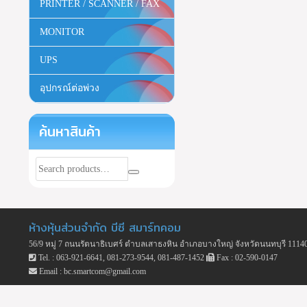
PRINTER / SCANNER / FAX
MONITOR
UPS
อุปกรณ์ต่อพ่วง
ค้นหาสินค้า
ห้างหุ้นส่วนจำกัด บีซี สมาร์ทคอม
56/9 หมู่ 7 ถนนรัตนาธิเบศร์ ตำบลเสาธงหิน อำเภอบางใหญ่ จังหวัดนนทบุรี 1114
Tel. : 063-921-6641, 081-273-9544, 081-487-1452
Fax : 02-590-0147
Email : bc.smartcom@gmail.com