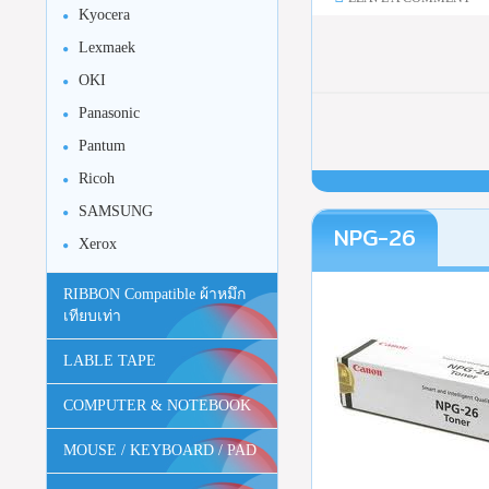
Kyocera
Lexmaek
OKI
Panasonic
Pantum
Ricoh
SAMSUNG
NPG-26
Xerox
RIBBON Compatible ผ้าหมึก
เทียบเท่า
LABLE TAPE
COMPUTER & NOTEBOOK
MOUSE / KEYBOARD / PAD