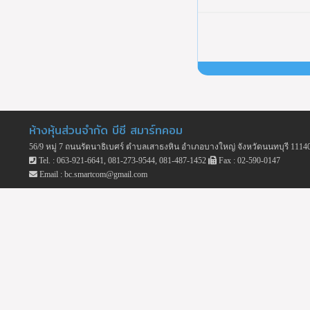
ห้างหุ้นส่วนจำกัด บีซี สมาร์ทคอม
56/9 หมู่ 7 ถนนรัตนาธิเบศร์ ตำบลเสาธงหิน อำเภอบางใหญ่ จังหวัดนนทบุรี 1114
Tel. : 063-921-6641, 081-273-9544, 081-487-1452
Fax : 02-590-0147
Email : bc.smartcom@gmail.com